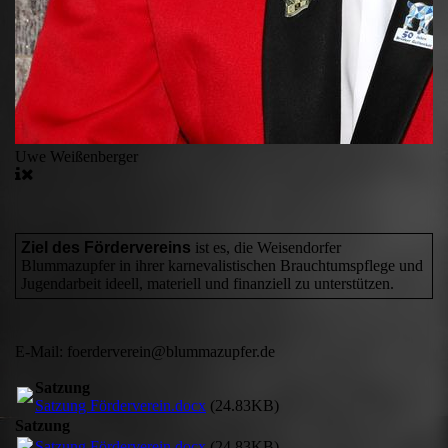
Uwe Weißenberger
Ziel des Fördervereins
ist es, die Weisendorfer
Blummazupfer in ihrer karnevalistischen Brauchtumspflege und
Jugendarbeit ideell, materiell und finanziell zu unterstützen.
E-Mail: foerderverein@blummazupfer.de
Satzung
Satzung Förderverein.docx
(24.83KB)
Satzung
Satzung Förderverein.docx
(24.83KB)